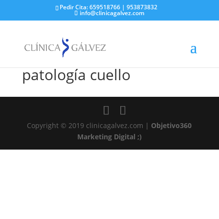
Pedir Cita: 659518766 | 953873832
info@clinicagalvez.com
patología cuello
Copyright © 2019 clinicagalvez.com |
Objetivo360
Marketing Digital ;)