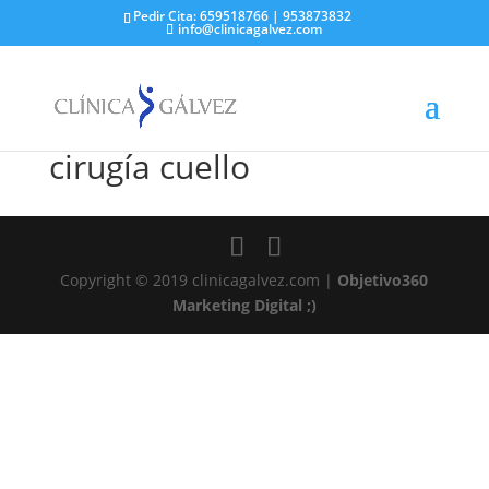
Pedir Cita: 659518766 | 953873832
info@clinicagalvez.com
cirugía cuello
Copyright © 2019 clinicagalvez.com |
Objetivo360
Marketing Digital ;)